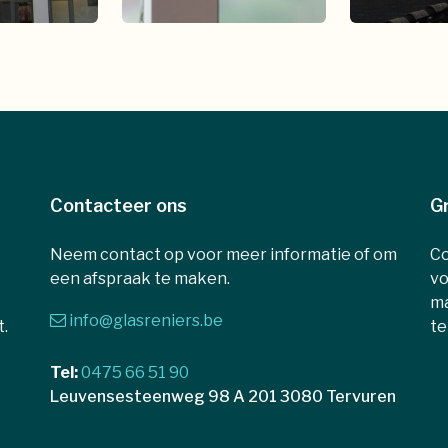
Contacteer ons
Gr
Neem contact op voor meer informatie of om
Co
een afspraak te maken.
vo
ma
info@glasreniers.be
t.
te
Tel:
0475 66 51 90
Leuvensesteenweg 98 A 201 3080 Tervuren