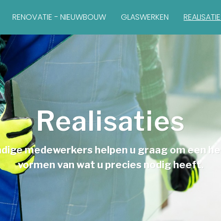
RENOVATIE - NIEUWBOUW
GLASWERKEN
REALISATI
Realisaties
dige medewerkers helpen u graag om een hel
vormen van wat u precies nodig heeft.